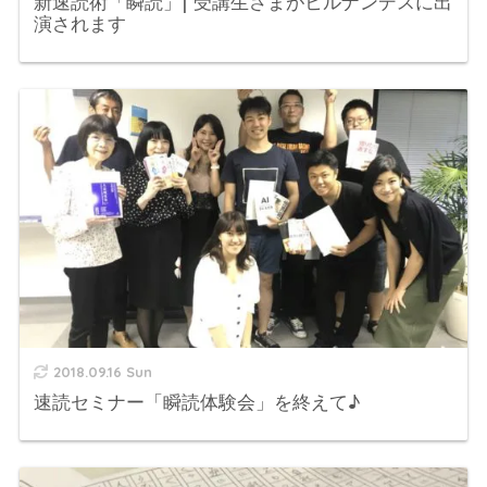
新速読術「瞬読」| 受講生さまがヒルナンデスに出
演されます
2018.09.16 Sun
速読セミナー「瞬読体験会」を終えて♪