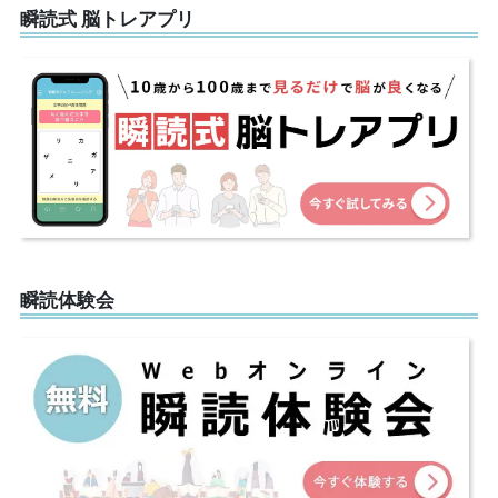
瞬読式 脳トレアプリ
瞬読体験会