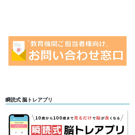
瞬読式 脳トレアプリ