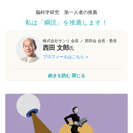
脳科学研究 第一人者の推薦
私は「瞬読」を推薦します！
株式会社サンリ 会長 ／ 西田会 会長・塾長
西田 文郎
氏
プロフィールはこちら >
瞬読は能力開発において計り知れない恩恵を
続きを読む
閉じる
もたらすでしょう
私は40年以上にわたり脳科学を研究してきました。AIの進
展で10年後には多くの仕事が消え、2020年のセンター試
験廃止で「詰め込み」教育も通用しなくなります。これか
ら求められるのはイメージ力・判断力・思考力・コミュニ
ケーション力・共感力といった能力開発領域の力であり、
これらを備えた人が各業界のリーダーになります。瞬読ト
レーニングは速読だけでなく、これらの能力を高める手段
にもなるため、豊かな人生を目指す皆さまに自信を持って