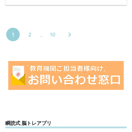
1
2
…
10
瞬読式 脳トレアプリ