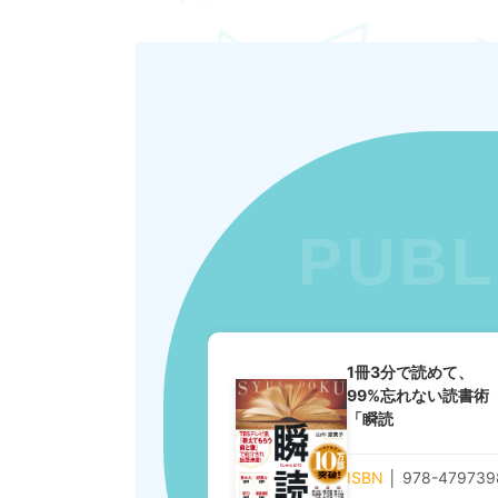
1冊3分で読めて、
99%忘れない読書術
「瞬読
ISBN
│ 978-479739