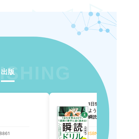
出版
1日5分眺めるだけで、1
ようになる!
瞬読ドリル
8861
ISBN
│ 978-481560471