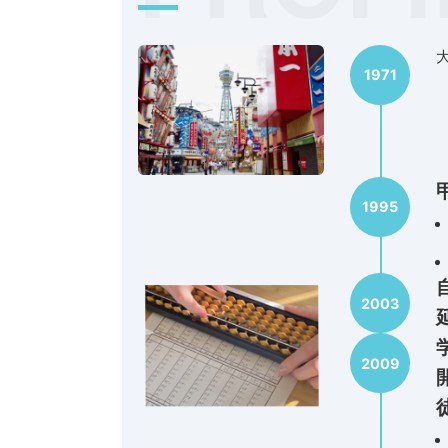
1971
1995
2003
2009