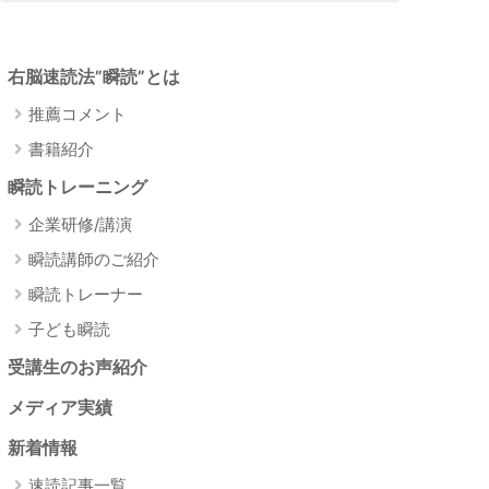
右脳速読法”瞬読”とは
推薦コメント
書籍紹介
瞬読トレーニング
企業研修/講演
瞬読講師のご紹介
瞬読トレーナー
子ども瞬読
週間で速く読める
受講生のお声紹介
たった1分見るだけで頭がよく
瞬読式勉強法
メディア実績
新着情報
ISBN
│ 978-4478112847
4
速読記事一覧