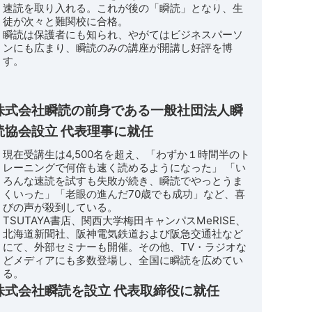
速読を取り入れる。これが後の「瞬読」となり、生
徒が次々と難関校に合格。
瞬読は保護者にも知られ、やがてはビジネスパーソ
ンにも広まり、瞬読のみの講座が開講し好評を博
す。
株式会社瞬読の前身である一般社団法人瞬
読協会設立 代表理事に就任
現在受講生は4,500名を超え、「わずか１時間半のト
レーニングで何倍も速く読めるようになった」 「い
ろんな速読を試すも失敗が続き、瞬読でやっとうま
くいった」「老眼の進んだ70歳でも成功」など、喜
びの声が殺到している。
TSUTAYA書店、関西大学梅田キャンパスMeRISE、
北海道新聞社、阪神電気鉄道および阪急交通社など
にて、外部セミナーも開催。その他、TV・ラジオな
どメディアにも多数登場し、全国に瞬読を広めてい
る。
株式会社瞬読を設立 代表取締役に就任