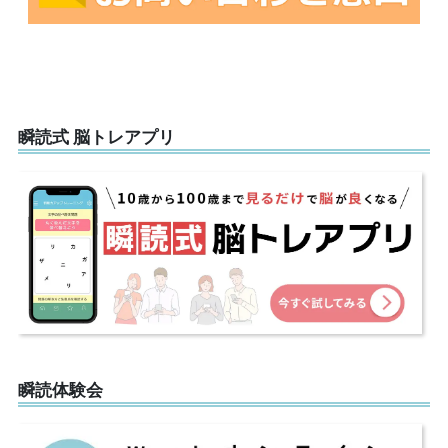
瞬読式 脳トレアプリ
瞬読体験会