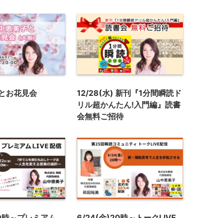
とお花見会
12/28(水) 新刊『1分間瞬読ド
リル超かんたん!入門編』読書
会無料ご招待
)20時～プレミアム
6/24(金)20時～トークLIVE