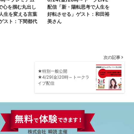
秒で心を掴む丸出し
配信「新・陽転思考で人生を
人生を変える言葉
好転させる」ゲスト：和田裕
ゲスト：下間都代
美さん
次の記事
★特別一般公開
★4/29(金)20時～トークラ
イブ配信