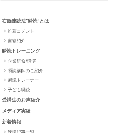
右脳速読法”瞬読”とは
推薦コメント
書籍紹介
瞬読トレーニング
企業研修/講演
瞬読講師のご紹介
瞬読トレーナー
子ども瞬読
受講生のお声紹介
メディア実績
新着情報
速読記事一覧