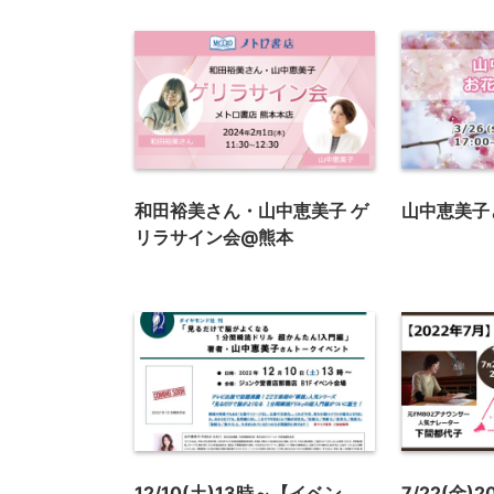
和田裕美さん・山中恵美子 ゲ
山中恵美子
リラサイン会@熊本
12/10(土)13時～【イベン
7/22(金