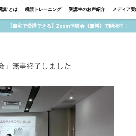
瞬読”とは
瞬読トレーニング
受講生のお声紹介
メディア実
【自宅で受講できる】Zoom体験会《無料》で開催中！
験会」無事終了しました