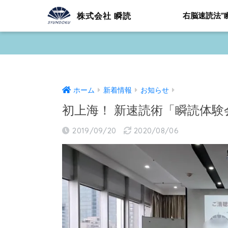
株式会社 瞬読
右脳速読法”
ホーム
新着情報
お知らせ
初上海！ 新速読術「瞬読体
2019/09/20
2020/08/06