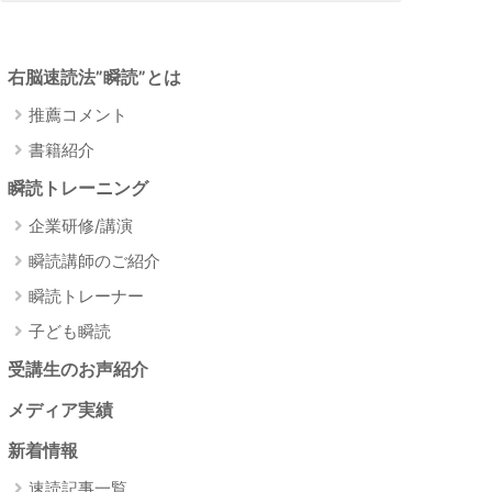
右脳速読法”瞬読”とは
推薦コメント
書籍紹介
瞬読トレーニング
企業研修/講演
瞬読講師のご紹介
瞬読トレーナー
子ども瞬読
受講生のお声紹介
メディア実績
新着情報
速読記事一覧