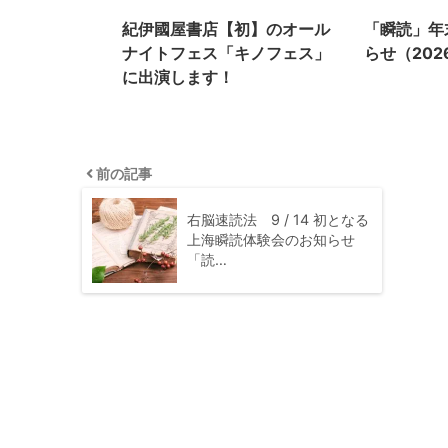
紀伊國屋書店【初】のオール
「瞬読」年
ナイトフェス「キノフェス」
らせ（202
に出演します！
前の記事
右脳速読法 9 / 14 初となる
上海瞬読体験会のお知らせ
「読…