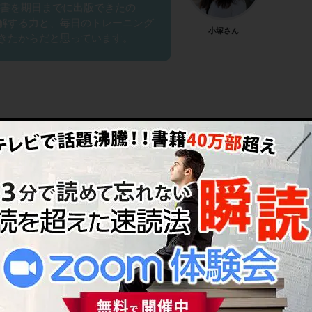
科書を期日までに出版できたの
解する力と、毎日のトレーニング
小塚さん
きたからだと思っています。
のようにされていらっしゃいましたか？
読トレーニングと15分間読書をす
子どもも私も読書の時間は「でき
としてスケジューリングしなけれ
読コミュニティーが主催する朝活
小塚さん