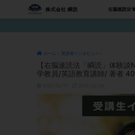
株式会社 瞬読
右脳速読法”
ホーム
受講者インタビュー
【右脳速読法「瞬読」体験談No
学教員/英語教育講師/ 著者 40
2023/02/17
2023/02/24