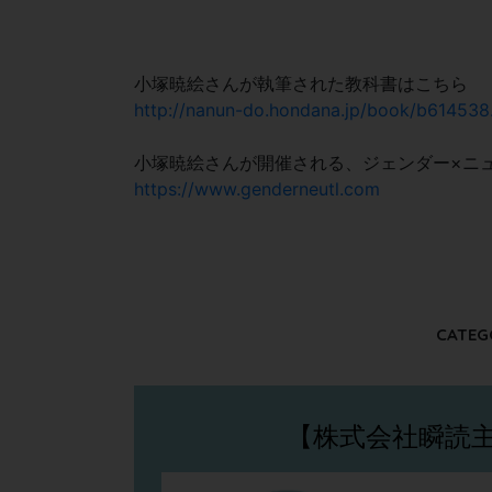
小塚暁絵さんが執筆された教科書はこちら
http://nanun-do.hondana.jp/book/b614538
小塚暁絵さんが開催される、ジェンダー×ニ
https://www.genderneutl.com
CATEG
【株式会社瞬読主