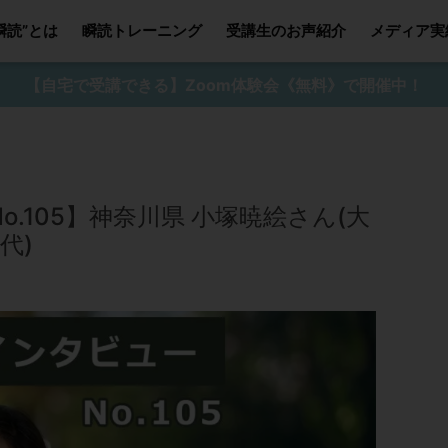
瞬読”とは
瞬読トレーニング
受講生のお声紹介
メディア実
【自宅で受講できる】Zoom体験会《無料》で開催中！
.105】神奈川県 小塚暁絵さん(大
代)