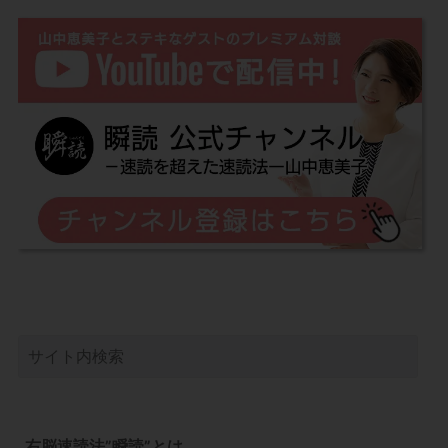
右脳速読法”瞬読”とは