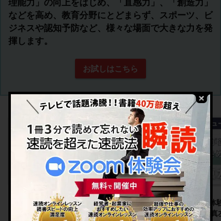
理能力」の向上をはじめ、「直感力」、「創造力」
などを高め、教育分野にとどまらず、スポーツ、ビ
ジネスや認知予防など、様々な場面で大きな力を発
揮します。
お試しはこちら
【右脳速読法「瞬読」体験談
【右脳速読法「瞬読」体
No.120】大阪府 三上眞輝さん
No.119】福岡県 村上