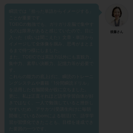
瞬読では「拾った単語からイメージする」
ことが重要です。
TOEICの勉強でも、ガリガリ左脳で集中す
るのは限界があると感じていたので、目に
後藤さん
入った（或いは聞こえた）文章・単語から
イメージして全体像を掴み、思考がまとま
るまで待つ様にしました。
また、TOEICでは英語力以外にも直観力、
集中力、素早い決断力、記憶力等が必要で
す。
これらの能力の底上げに、瞬読のトレーニ
ングシステムや書籍「1分間瞬読ドリル」
を活用した右脳開発が役に立ちました。
更に、私は正直それほど語学学習自体が好
きではなく、一人で勉強していると挫折し
やすいため、アサカツ(受講生向けに毎朝
開催しているZoomによる朝活)で、語学学
習が習慣化できたことも、目標を達成でき
た要因の一つです。