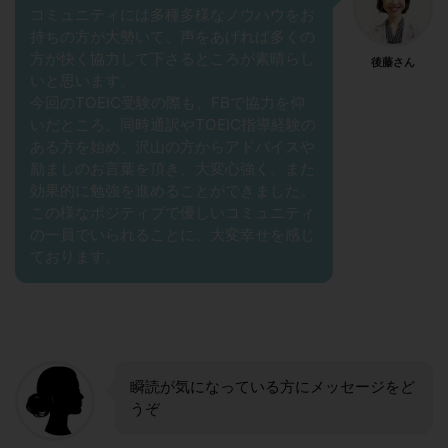
コミュニティには多種多様なノウハウをお
持ちの方が大勢いて、声をあげれば多くの
方が快く協力して下さるところが素晴らし
後藤さん
いと思います。
今回のTOEIC受験の際も、FBで協力を仰
いだところ、同時通訳やTOEIC指導経験の
ある方を始め、沢山の方からアドバイスや
励ましのお言葉を頂き、大変心強く、また
効果的に勉強を進めることができました。
この様なポジティブで優しいコミュニティ
の一員でいられることに、大変幸せを感じ
ております。
瞬読が気になっている方にメッセージをど
うぞ