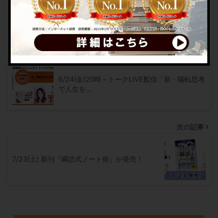
（60代）会社経営者
（40代）医師
前の記事
6/24(金)20時～トークLIVE配信「新・陽転思考
で人生を…
次の記事
7/23(土) 新刊『瞬読式ノート術』が発売！