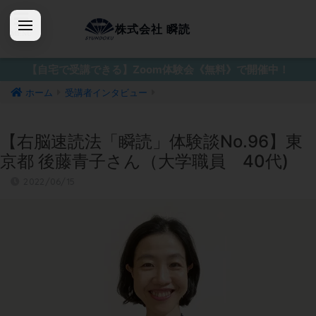
株式会社 瞬読
【自宅で受講できる】Zoom体験会《無料》で開催中！
ホーム
受講者インタビュー
【右脳速読法「瞬読」体験談No.96】東
京都 後藤青子さん（大学職員 40代)
2022/06/15