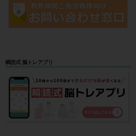
瞬読式 脳トレアプリ