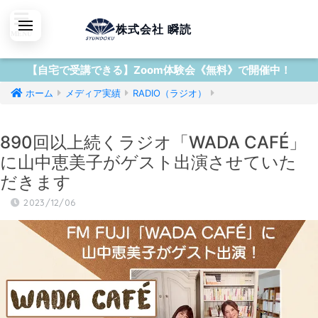
株式会社 瞬読
【自宅で受講できる】Zoom体験会《無料》で開催中！
ホーム
メディア実績
RADIO（ラジオ）
890回以上続くラジオ「WADA CAFÉ」
に山中恵美子がゲスト出演させていた
だきます
2023/12/06