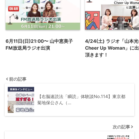
6月11日(日)21:00〜 山中恵美子
4/24(土) ラジオ「山本
FM放送局ラジオ出演
Cheer Up Woman」
頂きます！
前の記事
【右脳速読法「瞬読」体験談No.114】東京都
菊地保公さん（…
次の記事