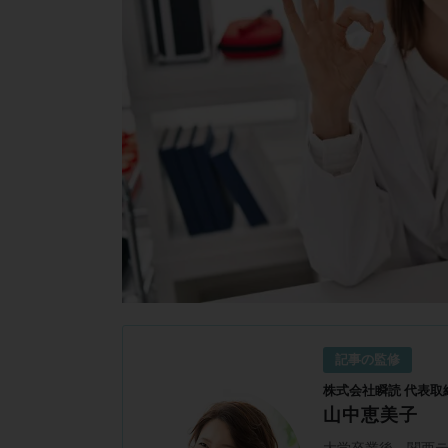
記事の監修
株式会社瞬読 代表取
山中恵美子
大学卒業後、関西テ