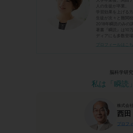
人の生徒が卒業。
学習効果を上げる
生徒が次々と難関
2018年瞬読のみの
著書『瞬読』は10
ディアにも多数登
プロフィールはこ
脳科学研
私は「瞬読
株式会社
西田
プロフィ