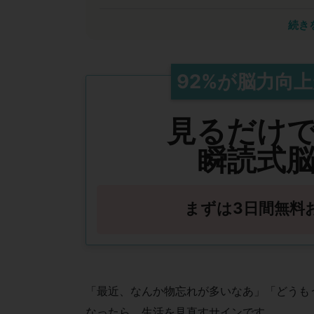
瞬読は能力開発において計
続き
私は40年以上にわたり脳科学を研究してきま
2020年のセンター試験廃止で「詰め込み」
イメージ力・判断力・思考力・コミュニケー
92%
が
脳力向上
これらを備えた人が各業界のリーダーになり
能力を高める手段にもなるため、豊かな人生
見るだけ
瞬読式
まずは3日間無料
「最近、なんか物忘れが多いなあ」「どうも
なったら、生活を見直すサインです。