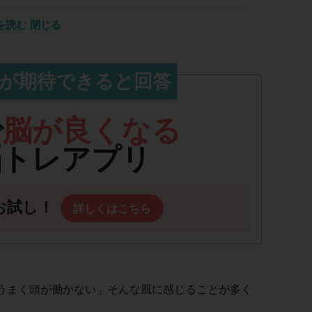
り知れない恩恵をもたらすでしょう
を読む
閉じる
した。AIの進展で10年後には多くの仕事が消え、
教育も通用しなくなります。これから求められるのは
ション力・共感力といった能力開発領域の力であり、
が期待できると回答
ます。瞬読トレーニングは速読だけでなく、これらの
を目指す皆さまに自信を持って推薦します。
で
脳が良くなる
脳トレアプリ
お試し！
詳しくはこちら
うまく頭が働かない」そんな風に感じることが多く