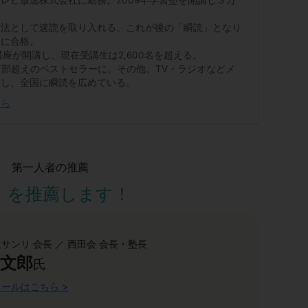
方法として速読を取り入れる。これが後の「瞬読」となり
校に合格。
講座が開講し、現在受講生は2,600名を超える。
万部超えのベストセラーに。その他、TV・ラジオなどメ
場し、全国に瞬読を広めている。
ちら
究 第一人者の推薦
」を推薦します！
サンリ 会長 ／ 西田会 会長・塾長
 文郎
氏
ールはこちら >