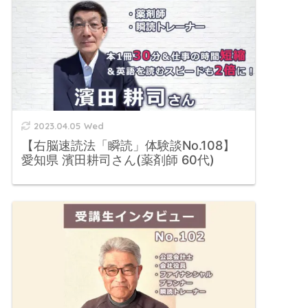
2023.04.05 Wed
【右脳速読法「瞬読」体験談No.108】
愛知県 濱田耕司さん(薬剤師 60代)