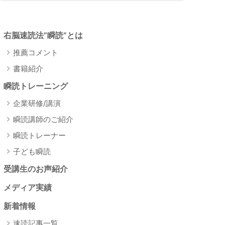
右脳速読法”瞬読”とは
推薦コメント
書籍紹介
瞬読トレーニング
企業研修/講演
瞬読講師のご紹介
瞬読トレーナー
子ども瞬読
受講生のお声紹介
メディア実績
新着情報
速読記事一覧