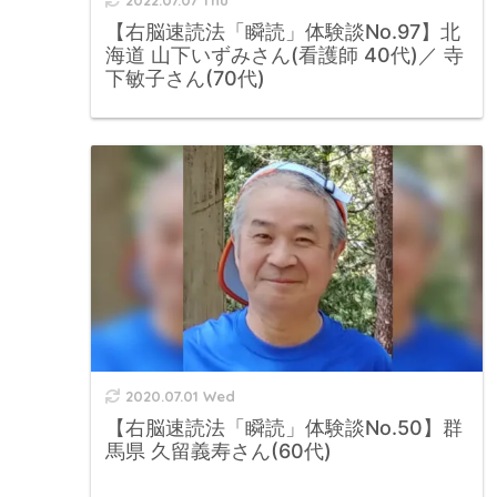
【右脳速読法「瞬読」体験談No.97】北
海道 山下いずみさん(看護師 40代)／ 寺
下敏子さん(70代)
2020.07.01 Wed
【右脳速読法「瞬読」体験談No.50】群
馬県 久留義寿さん(60代)