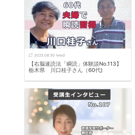
2023.08.30 Wed
【右脳速読法「瞬読」体験談No.113】
栃木県 川口桂子さん（60代)