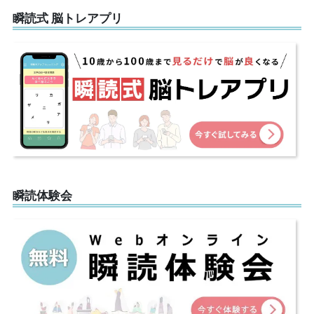
瞬読式 脳トレアプリ
瞬読体験会