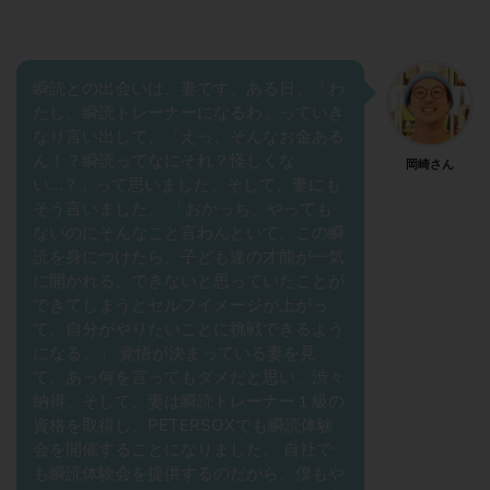
瞬読との出会いは、妻です。ある日、「わ
たし、瞬読トレーナーになるわ」っていき
なり言い出して、「えっ、そんなお金ある
ん！？瞬読ってなにそれ？怪しくな
岡崎さん
い…？」って思いました。そして、妻にも
そう言いました。 「おかっち、やっても
ないのにそんなこと言わんといて。この瞬
読を身につけたら、子ども達の才能が一気
に開かれる。できないと思っていたことが
できてしまうとセルフイメージが上がっ
て、自分がやりたいことに挑戦できるよう
になる。」 覚悟が決まっている妻を見
て、あっ何を言ってもダメだと思い、渋々
納得。そして、妻は瞬読トレーナー１級の
資格を取得し、PETERSOXでも瞬読体験
会を開催することになりました。 自社で
も瞬読体験会を提供するのだから、僕もや