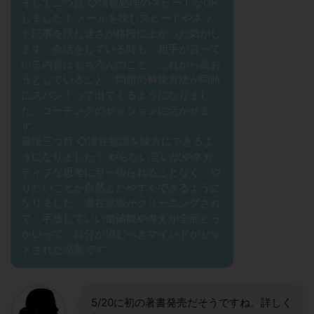
そして二つ目 ◇情報処理のスピードがUP
しました！ メールを読むスピードやネッ
ト記事を読む速さが格段に上がった気がし
ます。会話をしている時も、相手が言って
いる内容はもちろんのこと、これから言お
うとしていること、問題の解決方法が同時
にスパン！って出てくるようになりまし
た。コーチングのセッションに活かせま
す。
最後三つ目 ◇潜在意識を味方にできるよ
うになりました！ やらない言い訳やネガ
ティブな思考に引っ張られることなく、や
りたいことが自然とたやすくできるように
なりました。潜在意識がクリーニングされ
て、手放していい価値観や考えが全部どっ
かいって、自分が望むべきマインドがセッ
トされた感覚です。
5/20に初の著書発売だそうですね。詳しく