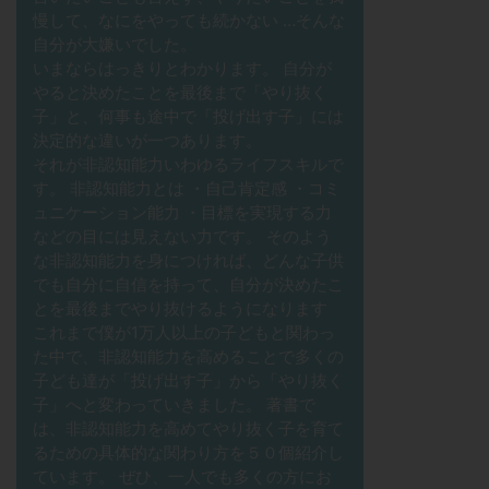
慢して、なにをやっても続かない …そんな
自分が大嫌いでした。
いまならはっきりとわかります。 自分が
やると決めたことを最後まで「やり抜く
子」と、何事も途中で「投げ出す子」には
決定的な違いが一つあります。
それが非認知能力いわゆるライフスキルで
す。 非認知能力とは ・自己肯定感 ・コミ
ュニケーション能力 ・目標を実現する力
などの目には見えない力です。 そのよう
な非認知能力を身につければ、どんな子供
でも自分に自信を持って、自分が決めたこ
とを最後までやり抜けるようになります
これまで僕が1万人以上の子どもと関わっ
た中で、非認知能力を高めることで多くの
子ども達が「投げ出す子」から「やり抜く
子」へと変わっていきました。 著書で
は、非認知能力を高めてやり抜く子を育て
るための具体的な関わり方を５０個紹介し
ています。 ぜひ、一人でも多くの方にお