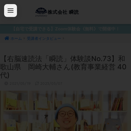
株式会社 瞬読
【自宅で受講できる】Zoom体験会《無料》で開催中！
ホーム
受講者インタビュー
【右脳速読法「瞬読」体験談No.73】和
歌山県 岡崎大輔さん(教育事業経営 40
代)
2021/05/19
2023/05/07