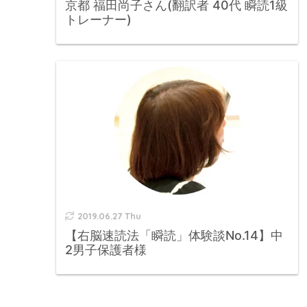
京都 福田尚子さん(翻訳者 40代 瞬読1級
トレーナー)
2019.06.27 Thu
【右脳速読法「瞬読」体験談No.14】中
2男子保護者様