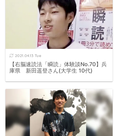
2021.04.13 Tue
【右脳速読法「瞬読」体験談No.70】兵
庫県 新田遥登さん(大学生 10代)