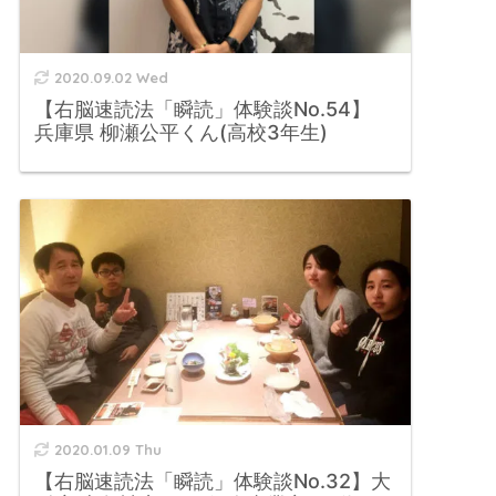
2020.09.02 Wed
【右脳速読法「瞬読」体験談No.54】
兵庫県 柳瀬公平くん(高校3年生)
2020.01.09 Thu
【右脳速読法「瞬読」体験談No.32】大