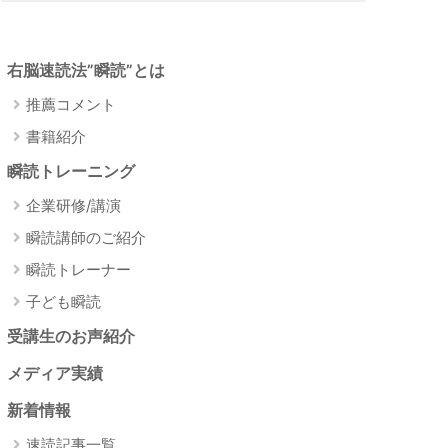
右脳速読法”瞬読”とは
推薦コメント
書籍紹介
瞬読トレーニング
企業研修/講演
瞬読講師のご紹介
瞬読トレーナー
子ども瞬読
受講生のお声紹介
メディア実績
新着情報
速読記事一覧