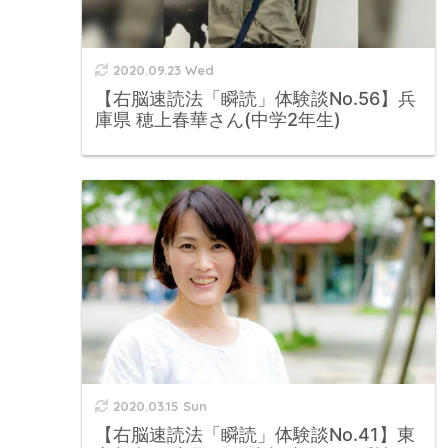
2020.09.23 Wed
【右脳速読法「瞬読」体験談No.56】兵
庫県 穂上春華さん(中学2年生)
2020.03.15 Sun
【右脳速読法「瞬読」体験談No.41】東