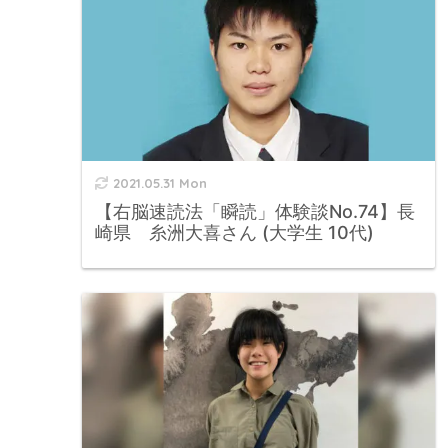
2021.05.31 Mon
【右脳速読法「瞬読」体験談No.74】長
崎県 糸洲大喜さん (大学生 10代)