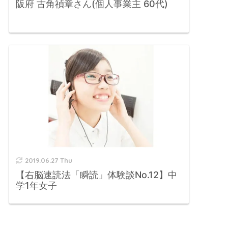
阪府 古角禎章さん(個人事業主 60代)
2019.06.27 Thu
【右脳速読法「瞬読」体験談No.12】中
学1年女子