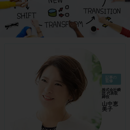
記事の
監修
株式会社瞬
読 代表取
締役
山中恵
美子