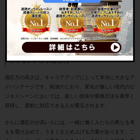
「変化をチャンスと捉えてすぐに行動できるかどうか」そ
こが、適応力のある人とない人の、もっとも大きな違いで
す。
キャリアアップに有利
適応力の高さは、キャリアアップにとって本当に大きなア
ドバンテージです。前述のとおり、変化が激しい現代のビ
ジネスシーンにおいては、新しい技術や業務方法を素早く
習得し、柔軟に対応できる人が重宝されます。
さらに適応力が高い人には、一緒に働く人たちの異なる考
えを受け止めて、うまくまとめ上げる力量があります。こ