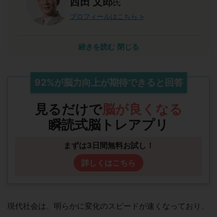
西田 文郎
氏
プロフィールはこちら >
瞬読は能力開発において計り知れない恩恵をも
続きを読む
閉じる
たらすでしょう
私は40年以上にわたり脳科学を研究してきました。AIの進
展で10年後には多くの仕事が消え、2020年のセンター試験
92%
が
脳力向上
が期待できると回答
廃止で「詰め込み」教育も通用しなくなります。これから求
められるのはイメージ力・判断力・思考力・コミュニケーシ
見るだけで
脳が良くなる
ョン力・共感力といった能力開発領域の力であり、これらを
備えた人が各業界のリーダーになります。瞬読トレーニング
瞬読式脳トレアプリ
は速読だけでなく、これらの能力を高める手段にもなるた
め、豊かな人生を目指す皆さまに自信を持って推薦します。
まずは3日間無料お試し！
詳しくはこちら
現代社会は、明らかに変化のスピードが速くなっており、