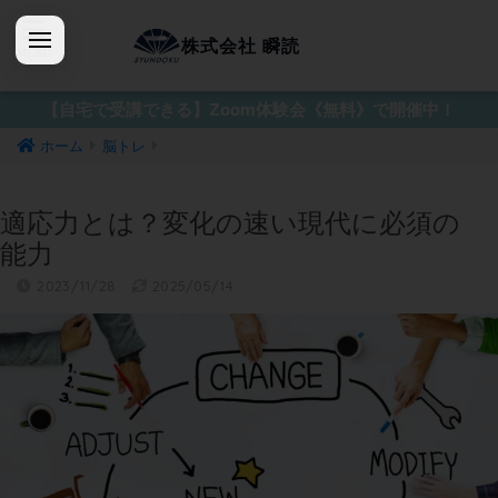
株式会社 瞬読
【自宅で受講できる】Zoom体験会《無料》で開催中！
ホーム
脳トレ
適応力とは？変化の速い現代に必須の
能力
2023/11/28
2025/05/14