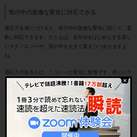
世の中の急激な変化に対応できる
適応力を身につけると、世の中の急激な変化に対して、柔
軟に対応できます。たとえば、近年AIをはじめとする新し
いテクノロジーが、世の中を大きく変えつつありますよ
ね。
適応力のある人は、こういった変化に敏感です。新しいテ
クノロジーがこれから普及すると確信したら、あとはいか
に活用するかを考えて、誰よりも早く行動に移します。
一方、適応力のない人は、「自分にはよくわからないか
ら」と、現実に向き合おうとしません。ギリギリまで腰を
上げないので、いざ取り組む頃には、適応力のある人と大
きな差をつけられてしまっています。