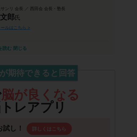
サンリ 会長 ／ 西田会 会長・塾長
 文郎
氏
ールはこちら >
り知れない恩恵をもたらすでしょう
を読む
閉じる
した。AIの進展で10年後には多くの仕事が消え、
教育も通用しなくなります。これから求められるのは
ション力・共感力といった能力開発領域の力であり、
が期待できると回答
ます。瞬読トレーニングは速読だけでなく、これらの
を目指す皆さまに自信を持って推薦します。
で
脳が良くなる
脳トレアプリ
お試し！
詳しくはこちら