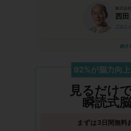
株式会社
西田
プロフィ
瞬読は能力開発において計
続き
私は40年以上にわたり脳科学を研究してきま
2020年のセンター試験廃止で「詰め込み」
イメージ力・判断力・思考力・コミュニケー
92%
が
脳力向上
これらを備えた人が各業界のリーダーになり
能力を高める手段にもなるため、豊かな人生
見るだけ
瞬読式
まずは3日間無料