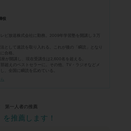
締役
レビ放送株式会社に勤務。2009年学習塾を開講し３万
方法として速読を取り入れる。これが後の「瞬読」となり
校に合格。
講座が開講し、現在受講生は2,600名を超える。
万部超えのベストセラーに。その他、TV・ラジオなどメ
場し、全国に瞬読を広めている。
ちら
究 第一人者の推薦
」を推薦します！