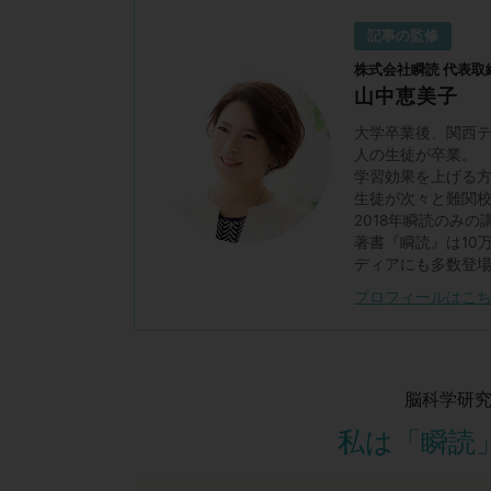
記事の監修
株式会社瞬読 代表取
山中恵美子
大学卒業後、関西テ
人の生徒が卒業。
学習効果を上げる
生徒が次々と難関
2018年瞬読のみの
著書『瞬読』は10
ディアにも多数登
プロフィールはこ
脳科学研
私は「瞬読