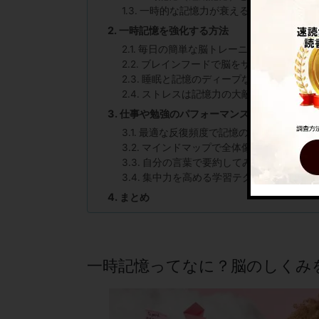
一時的な記憶力が衰える原因は？
一時記憶を強化する方法
毎日の簡単な脳トレーニング
ブレインフードで脳をサポート
睡眠と記憶のディープな関係
ストレスは記憶力の大敵
仕事や勉強のパフォーマンスをアップ！記
最適な反復頻度で記憶の定着度を大幅
マインドマップで全体像を把握する
自分の言葉で要約してみる
集中力を高める学習テクニック「イン
まとめ
一時記憶ってなに？脳のしくみ