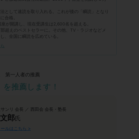
方法として速読を取り入れる。これが後の「瞬読」となり
校に合格。
講座が開講し、現在受講生は2,600名を超える。
万部超えのベストセラーに。その他、TV・ラジオなどメ
場し、全国に瞬読を広めている。
ちら
究 第一人者の推薦
」を推薦します！
サンリ 会長 ／ 西田会 会長・塾長
 文郎
氏
ールはこちら >