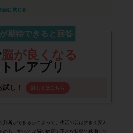
り知れない恩恵をもたらすでしょう
を読む
閉じる
した。AIの進展で10年後には多くの仕事が消え、
教育も通用しなくなります。これから求められるのは
ション力・共感力といった能力開発領域の力であり、
が期待できると回答
ます。瞬読トレーニングは速読だけでなく、これらの
を目指す皆さまに自信を持って推薦します。
で
脳が良くなる
脳トレアプリ
お試し！
詳しくはこちら
な判断ができるかによって、生活の質は大きく変わ
るのも、すべては脳が健康で正常な状態で稼働して