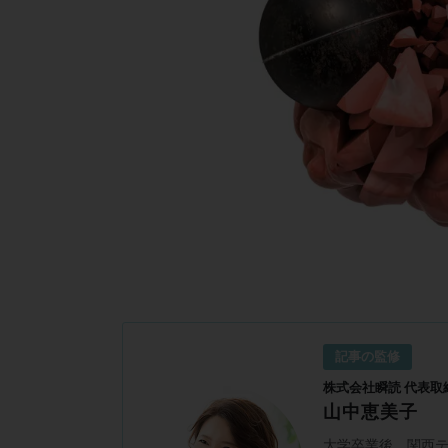
記事の監修
株式会社瞬読 代表取
山中恵美子
大学卒業後、関西テ