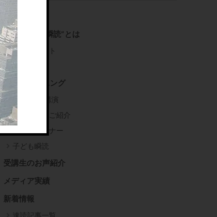
右脳速読法”瞬読”とは
推薦コメント
書籍紹介
瞬読トレーニング
企業研修/講演
瞬読講師のご紹介
瞬読トレーナー
子ども瞬読
受講生のお声紹介
メディア実績
新着情報
速読記事一覧