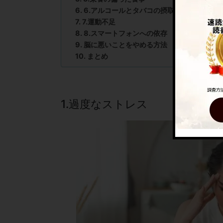
6.アルコールとタバコの摂取
7.運動不足
8.スマートフォンへの依存
脳に悪いことをやめる方法
まとめ
1.過度なストレス