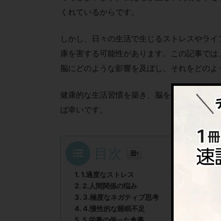
くれているからです。
しかし、日々の生活で生じるストレスやライ
康を害する可能性があります。この記事では
脳にどのような影響を及ぼし、それをどのよ
健康的な生活習慣を築き、脳を健康のまま維
ば幸いです。
目次
1.過度なストレス
2.人間関係の悩み
3.極度なネガティブ思考
4.慢性的な睡眠不足
5.栄養の偏った食事