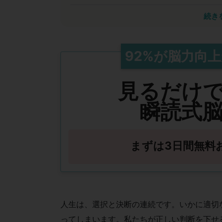
瞬読は能力開発において計
続き
私は40年以上にわたり脳科学を研究してきま
2020年のセンター試験廃止で「詰め込み」
イメージ力・判断力・思考力・コミュニケー
92%
が
脳力向上
これらを備えた人が各業界のリーダーになり
能力を高める手段にもなるため、豊かな人生
見るだけ
瞬読式
まずは3日間無料
人生は、選択と決断の連続です。いかに適切
ってしまいます。私たちが正しい判断を下せ