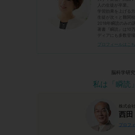
人の生徒が卒業。
学習効果を上げる
生徒が次々と難関
2018年瞬読のみの
著書『瞬読』は10
ディアにも多数登
プロフィールはこ
脳科学研
私は「瞬読
株式会社
西田
プロフィ