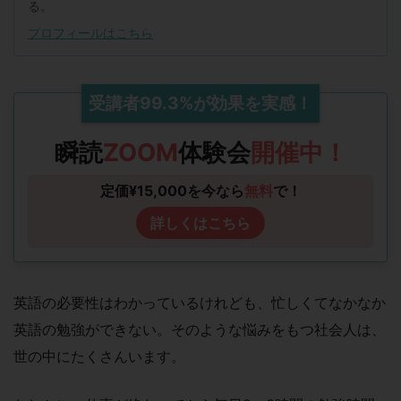
る。
プロフィールはこちら
受講者
99.3%
が
効果
を実感！
瞬読
ZOOM
体験会
開催中！
定価¥15,000を今なら
無料
で！
詳しくはこちら
英語の必要性はわかっているけれども、忙しくてなかなか
英語の勉強ができない。そのような悩みをもつ社会人は、
世の中にたくさんいます。