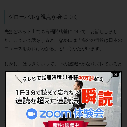
グローバルな視点が身につく
先ほどネット上での言語間格差について、お話ししまし
た。こういう話をすると、なかには「海外の情報は日本の
ニュースをみればわかる」というかたがいます。
しかし、はっきりいって、その認識はかなりズレていると
いわざるを得ません。なぜなら、日本のメディアが発信す
るニュースには、日本人としてのバイアス（偏り）が大き
くかかっている可能性が高いからです。
その点、海外の情報が理解できると、日本の情報と比較で
きます。実際英語のニュースをみていると、「あれっ、日
本とかなり論調が違うな……」と感じる場面がしょっちゅ