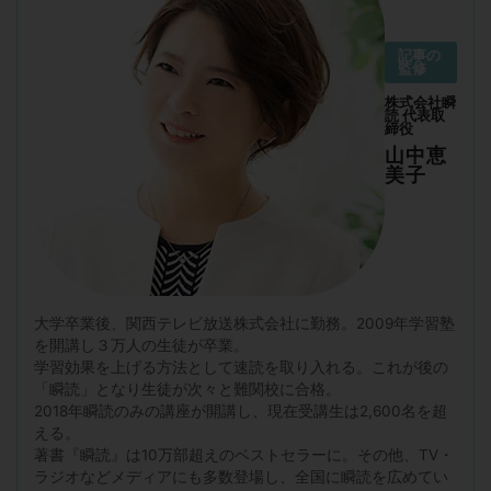
記事の
監修
株式会社瞬
読 代表取
締役
山中恵
美子
大学卒業後、関西テレビ放送株式会社に勤務。2009年学習塾
を開講し３万人の生徒が卒業。
学習効果を上げる方法として速読を取り入れる。これが後の
「瞬読」となり生徒が次々と難関校に合格。
2018年瞬読のみの講座が開講し、現在受講生は2,600名を超
える。
著書『瞬読』は10万部超えのベストセラーに。その他、TV・
ラジオなどメディアにも多数登場し、全国に瞬読を広めてい