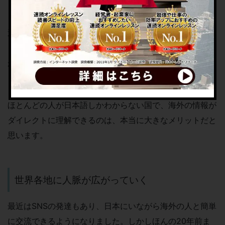
うです。
逆に、日本のニュースのほうが正確な場合もありますか
ら、どちらがいい悪いではありません。ポイントは、英語
ができるとグローバルな視点で世界の動きがわかる、とい
うところにあります。
ほとんどの人が日本語しかわからない国で、海外の情報が
ダイレクトに理解できるのは、本当に大きなメリットだと
思います。
世界各地に人脈が広がっていく
最近はSNSの発達もあり、日本にいながら海外の人と簡単
に交流できるようになりました。しかしほんの20年前ま