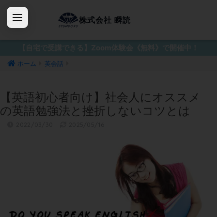
株式会社 瞬読
【自宅で受講できる】Zoom体験会《無料》で開催中！
ホーム
英会話
【英語初心者向け】社会人にオススメ
の英語勉強法と挫折しないコツとは
2022/03/30
2025/05/16