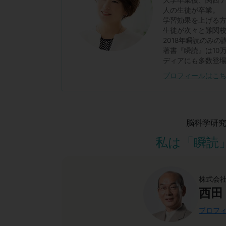
人の生徒が卒業。
学習効果を上げる
生徒が次々と難関
2018年瞬読のみの
著書『瞬読』は10
ディアにも多数登
プロフィールはこ
脳科学研
私は「瞬読
株式会社
西田
プロフィ