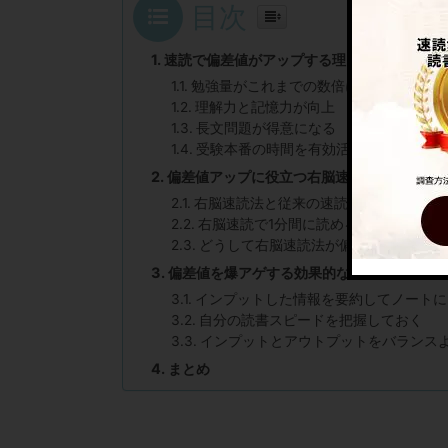
目次
速読で偏差値がアップする理由
勉強量がこれまでの数倍に
理解力と記憶力が向上
長文問題が得意になる
受験本番の時間を有効活用できる
偏差値アップに役立つ右脳速読法とは
右脳速読法と従来の速読法の違い
右脳速読で1分間に読める文字数
どうして右脳速読法が偏差値アップに
偏差値を爆アゲする効果的な速読のポイント
インプットした情報を要約してノートに
自分の読書スピードを把握しておく
インプットとアウトプットをバランス
まとめ