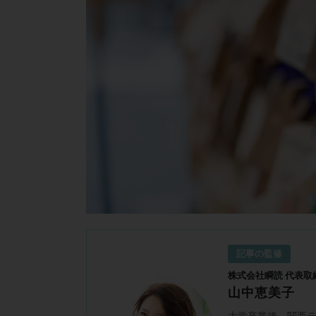
記事の監修
株式会社瞬読 代表取
山中恵美子
大学卒業後、関西テ