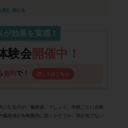
り知れない恩恵をもたらすでしょう
を読む
閉じる
した。AIの進展で10年後には多くの仕事が消え、
教育も通用しなくなります。これから求められるのは
ション力・共感力といった能力開発領域の力であり、
%
が
効果
を実感！
ます。瞬読トレーニングは速読だけでなく、これらの
を目指す皆さまに自信を持って推薦します。
体験会
開催中！
ら
無料
で！
詳しくはこちら
気になるのが「偏差値」でしょう。学校ごとに合格
の偏差値が合格圏内に届くかどうか、気が気でない