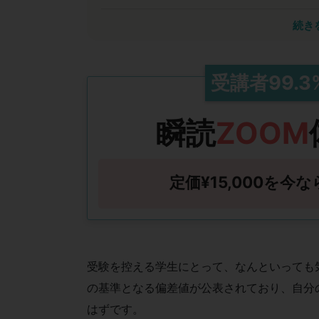
瞬読は能力開発において計
続き
私は40年以上にわたり脳科学を研究してきま
2020年のセンター試験廃止で「詰め込み」
イメージ力・判断力・思考力・コミュニケー
受講者
99.3
これらを備えた人が各業界のリーダーになり
能力を高める手段にもなるため、豊かな人生
瞬読
ZOOM
定価¥15,000を今な
受験を控える学生にとって、なんといっても
の基準となる偏差値が公表されており、自分
はずです。