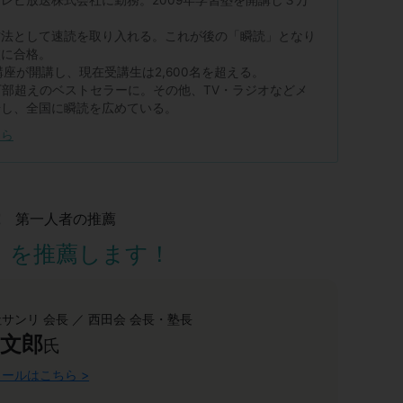
方法として速読を取り入れる。これが後の「瞬読」となり
校に合格。
講座が開講し、現在受講生は2,600名を超える。
万部超えのベストセラーに。その他、TV・ラジオなどメ
場し、全国に瞬読を広めている。
ちら
究 第一人者の推薦
」を推薦します！
サンリ 会長 ／ 西田会 会長・塾長
 文郎
氏
ールはこちら >