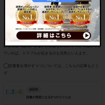
ただし、TwitterやLINEのようなSNSは、想像力を鍛える
には文章が短すぎます。しかも表情や声のトーンがわから
ないので、誤解を生みやすいのが難点です。（顔文字はあ
りますけどね）
ただでさえ本を読まずに想像力が不足しているところ、余
計な情報（感情）を省いた簡素なSNSのやりとりばかりし
ていれば、トラブルが起きるのも当然といえます。
◯読書量を増やすコツについては、こちらの記事もどう
ぞ
速読術
読書が得意になる5つのコツとは