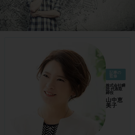
記事の
監修
株式会社瞬
読 代表取
締役
山中恵
美子