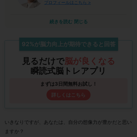
プロフィールはこちら >
瞬読は能力開発において計り知れない恩恵をも
続きを読む
閉じる
たらすでしょう
私は40年以上にわたり脳科学を研究してきました。AIの進
展で10年後には多くの仕事が消え、2020年のセンター試験
92%
が
脳力向上
が期待できると回答
廃止で「詰め込み」教育も通用しなくなります。これから求
められるのはイメージ力・判断力・思考力・コミュニケーシ
見るだけで
脳が良くなる
ョン力・共感力といった能力開発領域の力であり、これらを
備えた人が各業界のリーダーになります。瞬読トレーニング
瞬読式脳トレアプリ
は速読だけでなく、これらの能力を高める手段にもなるた
め、豊かな人生を目指す皆さまに自信を持って推薦します。
まずは3日間無料お試し！
詳しくはこちら
いきなりですが、あなたは、自分の想像力が豊かだと思い
ますか？