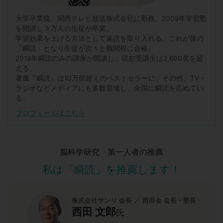
大学卒業後、関西テレビ放送株式会社に勤務。2009年学習塾
を開講し３万人の生徒が卒業。
学習効果を上げる方法として速読を取り入れる。これが後の
「瞬読」となり生徒が次々と難関校に合格。
2018年瞬読のみの講座が開講し、現在受講生は2,600名を超
える。
著書『瞬読』は10万部超えのベストセラーに。その他、TV・
ラジオなどメディアにも多数登場し、全国に瞬読を広めてい
る。
プロフィールはこちら
脳科学研究 第一人者の推薦
私は「瞬読」を推薦します！
株式会社サンリ 会長 ／ 西田会 会長・塾長
西田 文郎
氏