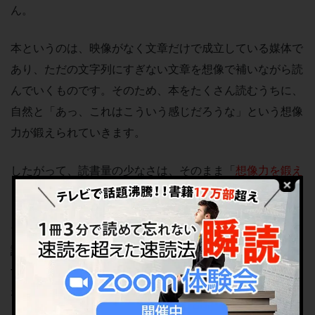
ん。
本というのは、映像がなく文章だけで成立している媒体で
あり、ただの文字列にすぎない文章を想像で補いながら読
んでいくものです。そのため、本をたくさん読むうちに、
自然と「あっ、これはこういう感じだろうな」という想像
力が鍛えられていきます。
したがって、読書量の少なさは、そのまま「
想像力を鍛え
る機会の減少
」に直結します。
ちなみに、現代人とくに10〜20代といった若者は、本は
読まない代わりになんらかのSNSをやっている人が多いで
す。だから、本を読まなくても、まったく文章に触れてい
ないわけではありません。