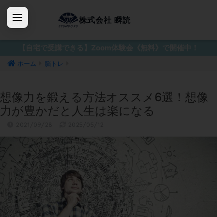
株式会社 瞬読
【自宅で受講できる】Zoom体験会《無料》で開催中！
ホーム
脳トレ
想像力を鍛える方法オススメ6選！想像
力が豊かだと人生は楽になる
2021/09/28
2025/05/12